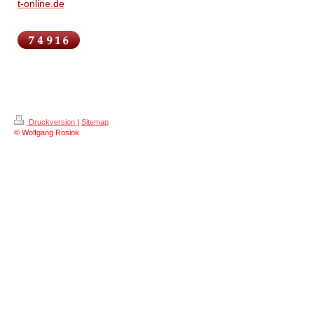
t-online.de
Druckversion
|
Sitemap
© Wolfgang Rosink