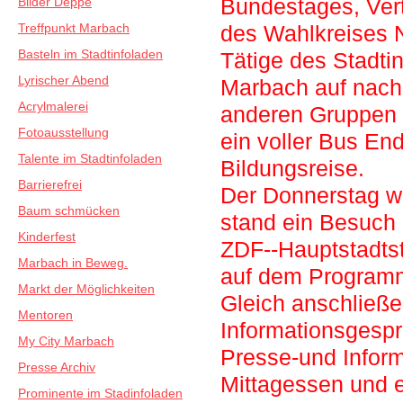
Bundestages, Vert
Bilder Deppe
Treffpunkt Marbach
des Wahlkreises 
Basteln im Stadtinfoladen
Tätige des Stadti
Lyrischer Abend
Marbach auf nach
Acrylmalerei
anderen Gruppen 
Fotoausstellung
ein voller Bus En
Talente im Stadtinfoladen
Bildungsreise.
Barrierefrei
Der Donnerstag wa
Baum schmücken
stand ein Besuch
Kinderfest
ZDF-­‐Hauptstadt
Marbach in Beweg.
auf dem Program
Markt der Möglichkeiten
Gleich anschließe
Mentoren
Informationsgesp
My City Marbach
Presse-­und Infor
Presse Archiv
Mittagessen und ei
Prominente im Stadinfoladen