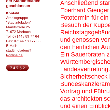
der Stadtinfoladen
Anschließend sta
geschlossen
Eberhard Gienger
Kontakt:
Fototermin für ei
Arbeitsgruppe
"Stadtinfoladen"
Besuch der Kuppe
Marktstraße 25
Reichstagsgebäude
71672 Marbach
Tel: 07144 / 89 77 64
und genossen vo
Fax: 07144 / 89 77 65
den herrlichen Aus
E-Mail:
stadtinfoladen@
Ein Sauerbraten z
t-online.de
Württembergisch
Landesvertretung.
Sicherheitscheck
Bundeskanzleramt.
Vortrag und Führ
das architektonis
und einen Einblick