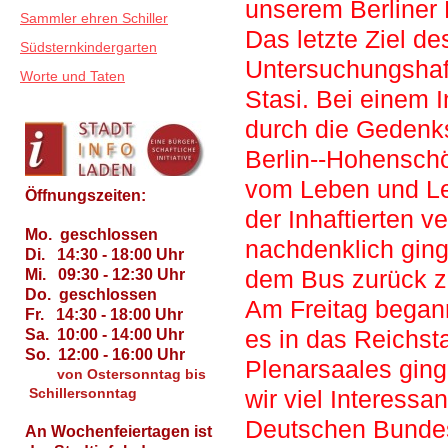
unserem Berliner 
Sammler ehren Schiller
Das letzte Ziel d
Südsternkindergarten
Untersuchungshaft
Worte und Taten
Stasi. Bei einem 
durch die Gedenks
Berlin-­‐Hohensc
vom Leben und L
Öffnungszeiten:
der Inhaftierten ve
Mo. geschlossen
nachdenklich ging
Di. 14:30 - 18:00 Uhr
dem Bus zurück z
Mi. 09:30 - 12:30 Uhr
Do. geschlossen
Am Freitag begann
Fr. 14:30 - 18:00 Uhr
es in das Reichs
Sa. 10:00 - 14:00 Uhr
So. 12:00 - 16:00 Uhr
Plenarsaales ging
von Ostersonntag bis
Schillersonntag
wir viel Interessa
Deutschen Bunde
An Wochenfeiertagen ist