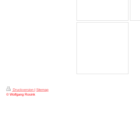
Druckversion
|
Sitemap
© Wolfgang Rosink